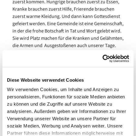
zuerst kommen. Hungrige brauchen zuerst zu Essen,
Kranke brauchen zuerst Hilfe, Frierende brauchen
zuerst warme Kleidung. Und dann kann Gottesdienst
gefeiert werden. Eine Gemeinde ist eine Gemeinschaft,
in der die frohe Botschaft in Tat und Wort gelebt wird.
Sie wird Platz machen für die Kranken und Gelähmten,
die Armen und Ausgestoßenen auch unserer Tage.
Die Hausherren mit dem Wunder und dem kaputten
Dach sind vermutlich die beiden Fischer Simon und
Andreas. Die Bibel berichtet, dass Jesus bei den
beiden wohnt, wenn er Kafarnaum besucht. Ihr Haus
Diese Webseite verwendet Cookies
ist wahrscheinlich der Versammlungsraum. Die
Wir verwenden Cookies, um Inhalte und Anzeigen zu
Menschen kamen damals in den Privathäusern
personalisieren, Funktionen für soziale Medien anbieten
zusammen. Das gilt auch für die ersten christlichen
zu können und die Zugriffe auf unsere Website zu
Gemeinden. Man traf sich praktischerweise bei der
analysieren. Außerdem geben wir Informationen zu Ihrer
Familie mit dem großen Wohnzimmer. Auch das ist
Verwendung unserer Website an unsere Partner für
Gemeinde: eine gastfreundliche Gemeinschaft. Es geht
soziale Medien, Werbung und Analysen weiter. Unsere
bei einer christlichen Gemeinde nicht ums Gebäude,
Partner führen diese Informationen möglicherweise mit