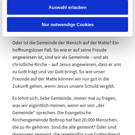
Gemeinschaft von Menschen, bei denen Diakonie vor
Auswahl erlauben
der Dogmatik, also die Fürsorge vor der rechten Lehre
kommt. Eine neugierige Gemeinschaft, die sicher
weiß, dass sie nicht alles weiß, und deshalb neugierig
Nur notwendige Cookies
auf Gott bleibt.
Oder ist die Gemeinde der Mensch auf der Matte? Ein
hoffnungsloser Fall. So wie er auf seine Freude
angewiesen ist, sind wir als Gemeinde – und als
christliche Kirche – auf Jesus angewiesen, dass er uns
zu Gott trägt und vor Gott bringt. So wie unser
Freunde auf der Matte können wir nur gut in die
Zukunft gehen, wenn Jesus unsere Schuld vergibt.
Es lohnt sich, liebe Gemeinde, immer mal zu fragen,
was wir eigentlich meinen, wenn wir von „der
Gemeinde“ sprechen. Die Evangelische
Kirchengemeinde Bottrop hat fast 20.000 Menschen,
die zu ihr gehören. Sind die alle gemeint? Oder sind
diejenigen gemeint, die regelmäßig zum Gottesdienst