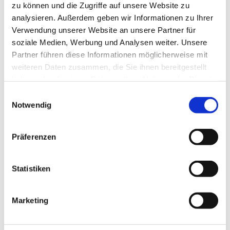
zu können und die Zugriffe auf unsere Website zu
Menschen sich nicht
Mail:
analysieren. Außerdem geben wir Informationen zu Ihrer
notwendigerweise an ihre
gitta.werring@ekvw.de
Verwendung unserer Website an unsere Partner für
Gemeinde oder an eine
soziale Medien, Werbung und Analysen weiter. Unsere
Pfarrperson wenden
Partner führen diese Informationen möglicherweise mit
möchten. Deshalb
weiteren Daten zusammen, die Sie ihnen bereitgestellt
benennen wir neben der
haben oder die sie im Rahmen Ihrer Nutzung der Dienste
landeskirchlichen
gesammelt haben.
Einwilligungsauswahl
Fachstelle
Notwendig
Vertrauenspersonen im
Kirchenkreis. Sie sind
Ansprechpartnerin und
Präferenzen
Ansprechparnter für
Mitarbeitende,
Statistiken
Betroffene, Angehörige
und Zeug:innen. Es handelt
sich um fachlich geeignete
Marketing
Personen, die
weisungsunabhängig