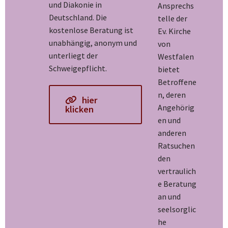
und Diakonie in
Ansprechs
Deutschland. Die
telle der
kostenlose Beratung ist
Ev. Kirche
unabhängig, anonym und
von
unterliegt der
Westfalen
Schweigepflicht.
bietet
Betroffene
n, deren
hier
Angehörig
klicken
en und
anderen
Ratsuchen
den
vertraulich
e Beratung
an und
seelsorglic
he