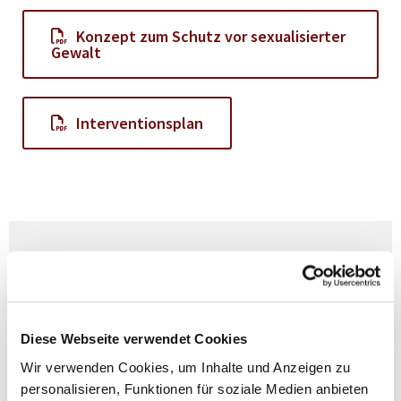
Konzept zum Schutz vor sexualisierter
Gewalt
Interventionsplan
Vertrauenspers
Gitta Werring
onen
Diplom-Pädagogin,
Diese Webseite verwendet Cookies
Präventionsfachkraft
Die bisherigen
Wir verwenden Cookies, um Inhalte und Anzeigen zu
Erfahrungen zeigen, dass
personalisieren, Funktionen für soziale Medien anbieten
Mobil:
0175 4172681