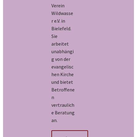
Verein
Wildwasse
r e.V. in
Bielefeld.
Sie
arbeitet
unabhängi
g von der
evangelisc
hen Kirche
und bietet
Betroffene
n
vertraulich
e Beratung
an.