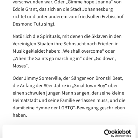
verschwunden war. Oder „Gimme hope Joanna“ von
Eddie Grant, das sich an die Stadt Johannesburg
richtet und unter anderem vom friedvollen Erzbischof
Desmond Tutu singt.
Natürlich die Spirituals, mit denen die Sklaven in den
Vereinigten Staaten ihre Sehnsucht nach Frieden in
Musik gekleidet haben: „We shall overcome“ oder
„When the Saints go marching in“ oder „Go down,
Moses“.
Oder Jimmy Somerville, der Sänger von Bronski Beat,
die Anfang der 80er Jahre in „Smalltown Boy“ über
einen schwulen jungen Mann sangen, der seine kleine
Heimatstadt und seine Familie verlassen muss, und die
damit eine Hymne der LGBTQ*-Bewegung geschrieben
haben.
Oder Westernhagen: „Freiheit ist die einzige, die
fehlt.“ Er sagt, er hat das gar nicht politisch gemeint,