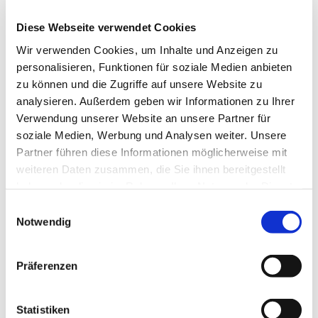
Zukunft der Zusammenarbeit der beiden
Diese Webseite verwendet Cookies
Kirchenkreise
Wir verwenden Cookies, um Inhalte und Anzeigen zu
personalisieren, Funktionen für soziale Medien anbieten
Superintendentin Saskia Karpenstein und
zu können und die Zugriffe auf unsere Website zu
Superintendent Steffen Riesenberg führten in die
analysieren. Außerdem geben wir Informationen zu Ihrer
Thematik der Zukunft der Zusammenarbeit der
Verwendung unserer Website an unsere Partner für
beiden Kirchenkreise ein und berichteten über den
soziale Medien, Werbung und Analysen weiter. Unsere
Stand der Diskussionen. Vorgeschlagen wurde, den
Partner führen diese Informationen möglicherweise mit
Zeitpunkt einer möglichen Vereinigung
weiteren Daten zusammen, die Sie ihnen bereitgestellt
zurückzustellen und stattdessen die noch ungeklärten
haben oder die sie im Rahmen Ihrer Nutzung der Dienste
Themenfelder zu bearbeiten und eine Prioritätenliste
gesammelt haben.
Einwilligungsauswahl
zu erstellen.
Notwendig
In Kleingruppen wurde dazu intensiv diskutiert und
Ideen für gemeinsame Themen und Handlungsfelder
Präferenzen
und sich daraus ergebenden Synergien gesammelt.
Dabei ging es u.a. über ein besseres Kennenlernen auf
allen Ebenen über die inhaltliche Zusammenarbeit bis
Statistiken