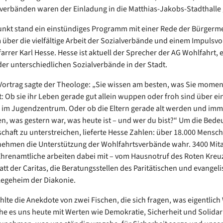
verbänden waren der Einladung in die Matthias-Jakobs-Stadthalle 
unkt stand ein einstündiges Programm mit einer Rede der Bürgerme
 über die vielfältige Arbeit der Sozialverbände und einem Impulsvo
arrer Karl Hesse. Hesse ist aktuell der Sprecher der AG Wohlfahrt,
er unterschiedlichen Sozialverbände in der Stadt.
Vortrag sagte der Theologe: „Sie wissen am besten, was Sie mome
t: Ob sie ihr Leben gerade gut allein wuppen oder froh sind über e
a, im Jugendzentrum. Oder ob die Eltern gerade alt werden und imm
en, was gestern war, was heute ist – und wer du bist?“ Um die Bede
schaft zu unterstreichen, lieferte Hesse Zahlen: über 18.000 Mensch
nehmen die Unterstützung der Wohlfahrtsverbände wahr. 3400 Mit
hrenamtliche arbeiten dabei mit – vom Hausnotruf des Roten Kreu
att der Caritas, die Beratungsstellen des Paritätischen und evangeli
legeheim der Diakonie.
hlte die Anekdote von zwei Fischen, die sich fragen, was eigentlich 
he es uns heute mit Werten wie Demokratie, Sicherheit und Solidarit