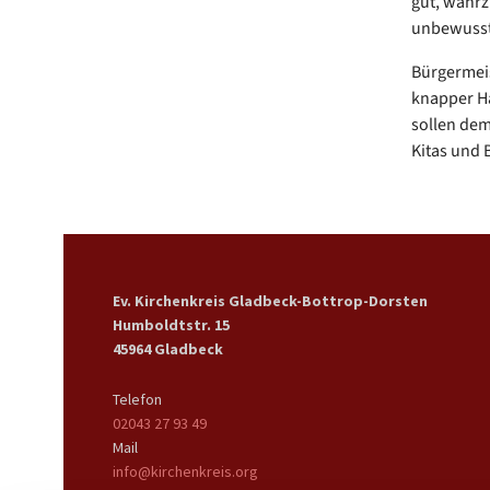
gut, wahrz
unbewusst
Bürgermeis
knapper Ha
sollen de
Kitas und 
Ev. Kirchenkreis Gladbeck-Bottrop-Dorsten
Humboldtstr. 15
45964 Gladbeck
Telefon
02043 27 93 49
Mail
info@kirchenkreis.org