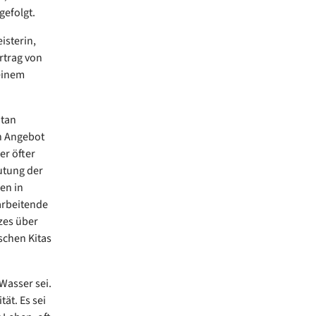
gefolgt.
isterin,
rtrag von
 einem
ntan
in Angebot
er öfter
utung der
en in
arbeitende
zes über
schen Kitas
Wasser sei.
ät. Es sei