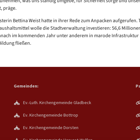
unehmen, was uns ständig umgebe, für Sicherheit sorge und unser
, präge.
terin Bettina Weist hatte in ihrer Rede zum Anpacken aufgerufen. 
ushaltsmittel wolle die Stadtverwaltung investieren: 56,6 Millione
mnach im kommenden Jahr unter anderem in marode Infrastruktur
Bildung fließen.
Gemeinden:
Pa
Ev.-Luth. Kirchengemeinde Gladbeck
Ev. Kirchengemeinde Bottrop
Ev. Kirchengemeinde Dorsten
Ev. Kirchengemeinde Hervest-Wulfen