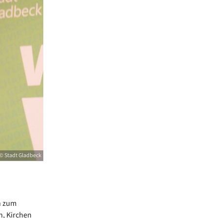
© Stadt Gladbeck
h zum
n, Kirchen