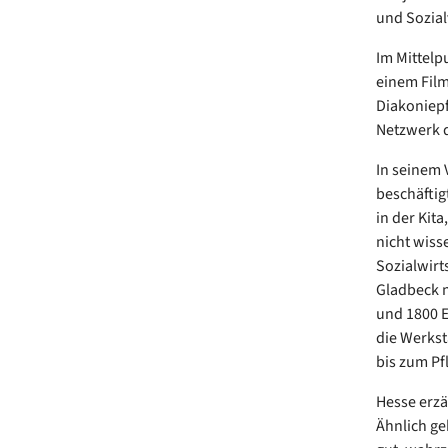
und Sozial
Im Mittelp
einem Film
Diakoniepf
Netzwerk d
In seinem 
beschäftig
in der Kit
nicht wiss
Sozialwirt
Gladbeck 
und 1800 E
die Werkst
bis zum Pf
Hesse erzä
Ähnlich ge