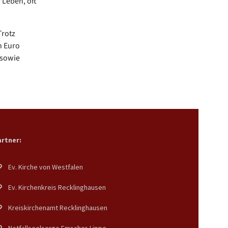
 Leben, oft
Trotz
n Euro
 sowie
rtner:
Ev. Kirche von Westfalen
Ev. Kirchenkreis Recklinghausen
Kreiskirchenamt Recklinghausen
Notfallseelsorge Emscher-Lippe