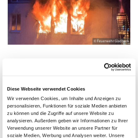
© Feuerwehr Gladbeck
Brand in Gemeindehaus - Ursache geklärt
Ein Brand im evangelischen Gemeindehaus an der
Petruskirche in Gladbeck-Brauck hat Mitte Mai einen
erheblichen Schaden verursacht. Am frühen Morgen
Diese Webseite verwendet Cookies
des 12. Mai war gegen 5 Uhr Feuer ausgebrochen.
Wir verwenden Cookies, um Inhalte und Anzeigen zu
Beim Eintreffen der Feuerwehr standen Teile des
personalisieren, Funktionen für soziale Medien anbieten
Erdgeschosses bereits in Flammen, aus mehreren
zu können und die Zugriffe auf unsere Website zu
Fenstern schlugen Rauch und Feuer.
analysieren. Außerdem geben wir Informationen zu Ihrer
Dank des schnellen Eingreifens der Einsatzkräfte
Verwendung unserer Website an unsere Partner für
konnte eine Ausbreitung auf weitere Gebäudeteile
soziale Medien, Werbung und Analysen weiter. Unsere