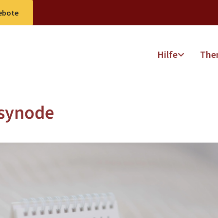
ebote
Hilfe
The
ssynode