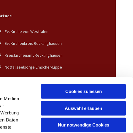
rtner:
Ev. Kirche von Westfalen
Ev. Kirchenkreis Recklinghausen
Kreiskirchenamt Recklinghausen
Notfallseelsorge Emscher-Lippe
Diakonisches Werk Gladbeck-Bottrop-Dorsten
Cookies zulassen
le Medien
ir
Auswahl erlauben
, Werbung
ren Daten
Nur notwendige Cookies
ienste