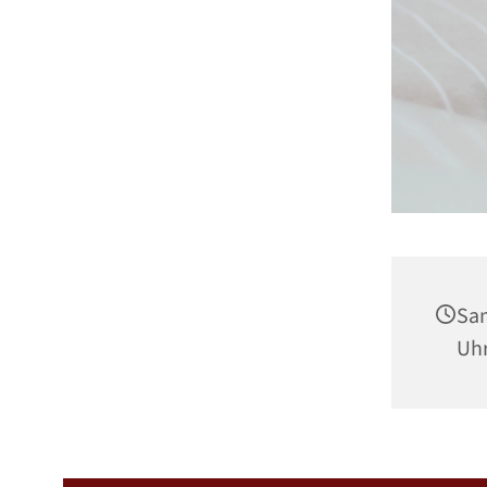
Sam
Uh