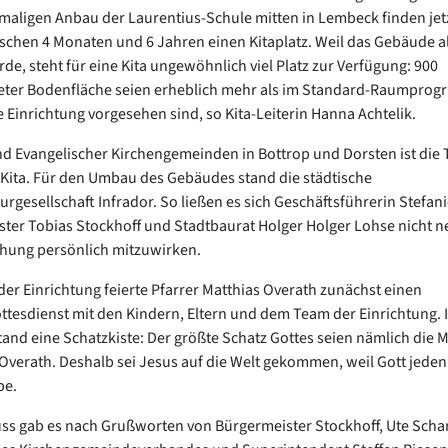
aligen Anbau der Laurentius-Schule mitten in Lembeck finden jetz
schen 4 Monaten und 6 Jahren einen Kitaplatz. Weil das Gebäude a
de, steht für eine Kita ungewöhnlich viel Platz zur Verfügung: 900
ter Bodenfläche seien erheblich mehr als im Standard-Raumprog
e Einrichtung vorgesehen sind, so Kita-Leiterin Hanna Achtelik.
d Evangelischer Kirchengemeinden in Bottrop und Dorsten ist die 
Kita. Für den Umbau des Gebäudes stand die städtische
urgesellschaft Infrador. So ließen es sich Geschäftsführerin Stefani
ter Tobias Stockhoff und Stadtbaurat Holger Holger Lohse nicht 
hung persönlich mitzuwirken.
der Einrichtung feierte Pfarrer Matthias Overath zunächst einen
ttesdienst mit den Kindern, Eltern und dem Team der Einrichtung. 
and eine Schatzkiste: Der größte Schatz Gottes seien nämlich die 
 Overath. Deshalb sei Jesus auf die Welt gekommen, weil Gott jed
be.
ss gab es nach Grußworten von Bürgermeister Stockhoff, Ute Scha