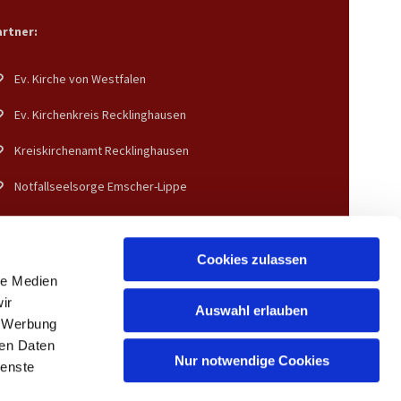
rtner:
Ev. Kirche von Westfalen
Ev. Kirchenkreis Recklinghausen
Kreiskirchenamt Recklinghausen
Notfallseelsorge Emscher-Lippe
Diakonisches Werk Gladbeck-Bottrop-Dorsten
Cookies zulassen
le Medien
ir
Auswahl erlauben
, Werbung
ren Daten
Nur notwendige Cookies
ienste