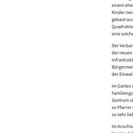
einem ehem
Kinder zwi
gebaut wur
Quadratme
eine solch
Der Verban
der neuen 
Infrastrukt
Bürgermeis
der Einwei
Im Garten 
Familiengo
Zentrum st
so Pfarrer
so sehr lie
Im Anschlu