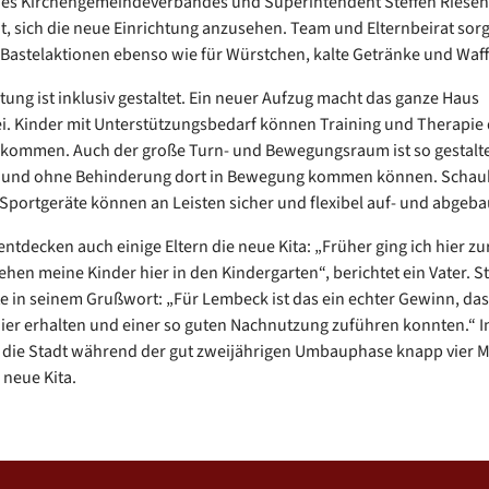
des Kirchengemeindeverbandes und Superintendent Steffen Riesen
t, sich die neue Einrichtung anzusehen. Team und Elternbeirat sorg
 Bastelaktionen ebenso wie für Würstchen, kalte Getränke und Waff
htung ist inklusiv gestaltet. Ein neuer Aufzug macht das ganze Haus
ei. Kinder mit Unterstützungsbedarf können Training und Therapie d
ekommen. Auch der große Turn- und Bewegungsraum ist so gestalte
t und ohne Behinderung dort in Bewegung kommen können. Schauk
Sportgeräte können an Leisten sicher und flexibel auf- und abgeb
ntdecken auch einige Eltern die neue Kita: „Früher ging ich hier zu
gehen meine Kinder hier in den Kindergarten“, berichtet ein Vater. S
e in seinem Grußwort: „Für Lembeck ist das ein echter Gewinn, das
er erhalten und einer so guten Nachnutzung zuführen konnten.“ 
e die Stadt während der gut zweijährigen Umbauphase knapp vier M
 neue Kita.