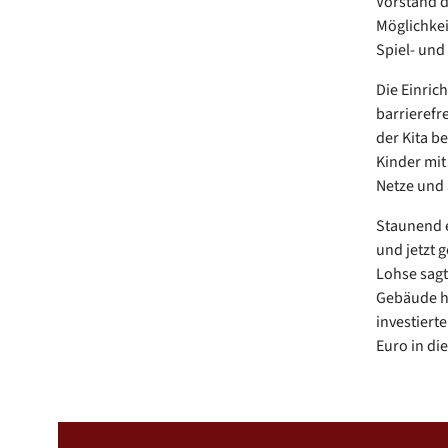
Vorstand 
Möglichkei
Spiel- und
Die Einric
barrierefr
der Kita b
Kinder mi
Netze und 
Staunend e
und jetzt 
Lohse sagt
Gebäude hi
investiert
Euro in die