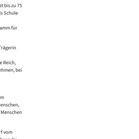
t bis zu 75
ls Schule
ramm für
Trägerin
e Reich,
nehmen, bei
Im
Menschen,
en Menschen
rf vom