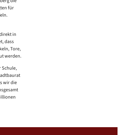
berg die
ten für
eln.
irekt in
t, dass
eln, Tore,
aut werden.
r Schule,
tadtbaurat
s wir die
Insgesamt
illionen