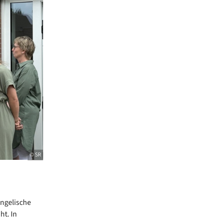
© SR
ngelische
ht. In