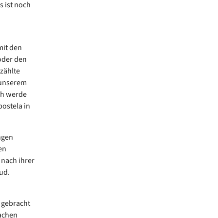
s ist noch
mit den
oder den
zählte
 unserem
ch werde
ostela in
ngen
en
 nach ihrer
lud.
 gebracht
machen