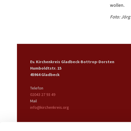
wollen.
Foto: Jörg 
Ev. Kirchenkreis Gladbeck-Bottrop-Dorsten
Humboldtstr. 15
45964 Gladbeck
Telefon
02043 27 93 49
Mail
info@kirchenkreis.org