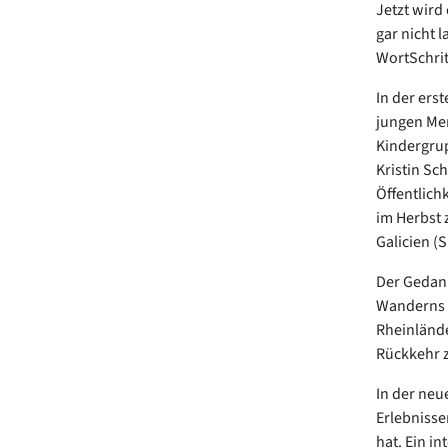
Jetzt wird
gar nicht 
WortSchritt
In der ers
jungen Men
Kindergrup
Kristin Sc
Öffentlich
im Herbst 
Galicien (
Der Gedank
Wanderns i
Rheinlände
Rückkehr z
In der neu
Erlebnisse
hat. Ein i