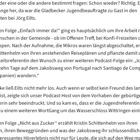
 der eine oder die andere bestimmt fragen: Schon wieder? Richtig. E
lange her, da war die Gladbecker Jugendbeauftragte zu Gast in den
en bei Jörg Eilts.
ten Folge „Einfach immer da!“ ging es hauptsächlich um ihre Arbeit 
schen in der Gemeinde - ob im Offenen Treff, bei Konfi-Freizeiten 
pen. Nach der Aufnahme, die Mikros waren längst abgeschaltet, er
hittenhelm von ihren anstehenden Reiseplänen und pflanzte damit
keitsreferentin den Wunsch zu einer weiteren Podcast-Folge ein: „I
zehn Tage auf dem Jakobsweg von Portugal nach Santiago de Comp
Spanien) wandern.“
e ließ Eilts nicht mehr los. Auch wenn er selbst kein Freund des la
st, zeigte sich unser Podcast-Host von dem Vorhaben der gebürtig
rin sehr beeindruckt. Und so kam es, dass er die Jugendreferentin
u einem weiteren WortGang um das Wasserschloss Wittringen ein
en Folge „Nicht aus Zucker“ erzählt Kristin Schittenhelm von ihren
n, ihren Beweggründen und was der Jakobsweg ihr schlussendlich
nteressantes Hörerlebnis nicht nur für Leute, die sich auf den Weg 