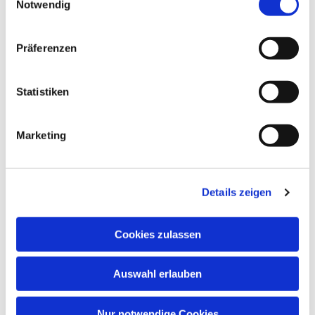
Notwendig
Eingeladen zum Projektchor sind Chorsänger und -
sängerinnen, deren Chor gerade Pause macht oder die
es werden wollen. Die Probentermine sind jeweils
Präferenzen
donnerstags, am 8. und 15. August um 19 Uhr in der
Martinskirche!
Statistiken
Die Leitung haben Zdenko Sojcic, koordinierender
Kirchenmusiker St. Joseph Bottrop, und Matthias
Marketing
Uphoff, Kantor an der Martinskirche. Weitere
Informationen gibt es bei Matthias Uphoff unter
Telefon 0172 5609337.
Details zeigen
Cookies zulassen
Ev. Kirchenkreis Gladbeck-Bottrop-Dorsten
Auswahl erlauben
Humboldtstr. 15
45964 Gladbeck
Nur notwendige Cookies
Telefon