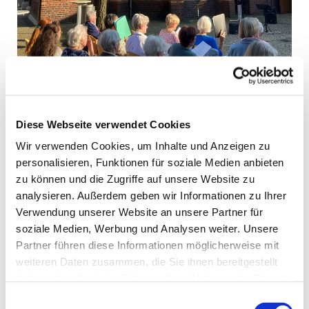
© Büker-Mamy
Diese Webseite verwendet Cookies
Sommerserenade zum Mitsingen
Wir verwenden Cookies, um Inhalte und Anzeigen zu
Die Ev. Kirchengemeinde Bottrop lädt wieder zur
personalisieren, Funktionen für soziale Medien anbieten
Sommerserenade ein. In zwei Proben wird ein
zu können und die Zugriffe auf unsere Website zu
Sommerabend mit Gesang und Text vorbereitet.
analysieren. Außerdem geben wir Informationen zu Ihrer
Geplant ist dies am Donnerstag, den 22. August 2024
Verwendung unserer Website an unsere Partner für
um 19.00 Uhr im Innenhof zwischen Martinskirche und
soziale Medien, Werbung und Analysen weiter. Unsere
Martinszentrum (An der Martinskirche 1 Bottrop).
Partner führen diese Informationen möglicherweise mit
Sommerliche Melodien und Abendlieder begleitet
weiteren Daten zusammen, die Sie ihnen bereitgestellt
durch den Projektchor und Instrumente regen zum
haben oder die sie im Rahmen Ihrer Nutzung der Dienste
Mitsingen an. Texte runden den Abend ab.
gesammelt haben.
Einwilligungsauswahl