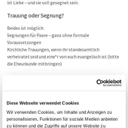
ist Liebe – und sie soll gesegnet sein.
Trauung oder Segnung?
Beides ist möglich:
Segnungen für Paare – ganz ohne formale
Voraussetzungen
Kirchliche Trauungen, wenn ihr standesamtlich
verheiratet seid und eine*r von euch evangelisch ist (bitte
die Eheurkunde mitbringen)
Was euch erwartet
An beiden Tagen habt ihr Zeit für euch. Für euer Ja
zueinander. Für Worte, Musik und einen Segen, der stärkt.
Diese Webseite verwendet Cookies
Die Feiern sind bewusst kurz, persönlich und feierlich
Wir verwenden Cookies, um Inhalte und Anzeigen zu
gestaltet – ohne langen Vorlauf, ohne komplizierte
personalisieren, Funktionen für soziale Medien anbieten
Vorbereitung. Ihr könnt spontan vorbeikommen oder
zu können und die Zugriffe auf unsere Website zu