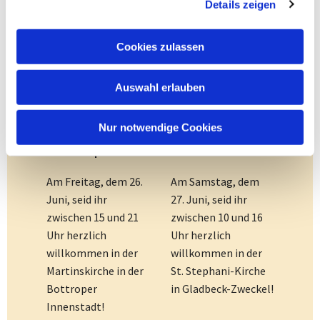
Details zeigen
Cookies zulassen
Auswahl erlauben
Einfach
Einfach
heiraten in
heiraten in
Nur notwendige Cookies
Bottrop
Gladbeck
Am Freitag, dem 26.
Am Samstag, dem
Juni, seid ihr
27. Juni, seid ihr
zwischen 15 und 21
zwischen 10 und 16
Uhr herzlich
Uhr herzlich
willkommen in der
willkommen in der
Martinskirche in der
St. Stephani-Kirche
Bottroper
in Gladbeck-Zweckel!
Innenstadt!