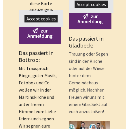
diese Karte
Accept cookies
anzuzeigen.
zur
Accept cookies
Anmeldung
zur
Anmeldung
Das passiert in
Gladbeck:
Das passiert in
Trauung oder Segen
Bottrop:
sind in der Kirche
Mit Trauspruch
oder auf der Wiese
Bingo, guter Musik,
hinter dem
Fotobox und Co.
Gemeindehaus
wollen wir in der
möglich. Nachher
Martinskirche und
freuen wir uns mit
unter freiem
einem Glas Sekt auf
Himmel eure Liebe
euch anzustoßen!
feiern und segnen.
Wir segnen eure